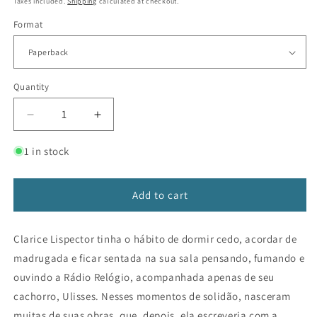
Taxes included.
Shipping
calculated at checkout.
Format
Quantity
Decrease
Increase
quantity
quantity
for
for
1 in stock
Água
Água
Viva
Viva
(Edição
(Edição
Add to cart
Comemorativa)
Comemorativa)
Clarice Lispector tinha o hábito de dormir cedo, acordar de
madrugada e ficar sentada na sua sala pensando, fumando e
ouvindo a Rádio Relógio, acompanhada apenas de seu
cachorro, Ulisses. Nesses momentos de solidão, nasceram
muitas de suas obras, que, depois, ela escreveria com a