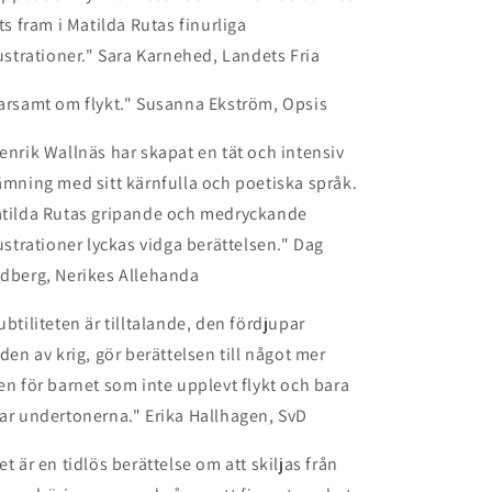
fts fram i Matilda Rutas finurliga
lustrationer." Sara Karnehed, Landets Fria
arsamt om flykt." Susanna Ekström, Opsis
enrik Wallnäs har skapat en tät och intensiv
ämning med sitt kärnfulla och poetiska språk.
tilda Rutas gripande och medryckande
lustrationer lyckas vidga berättelsen." Dag
dberg, Nerikes Allehanda
ubtiliteten är tilltalande, den fördjupar
lden av krig, gör berättelsen till något mer
en för barnet som inte upplevt flykt och bara
ar undertonerna." Erika Hallhagen, SvD
et är en tidlös berättelse om att skiljas från