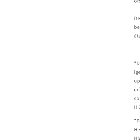
or
De
be
åt
"D
ig
up
er
so
H 
"P
He
Ho