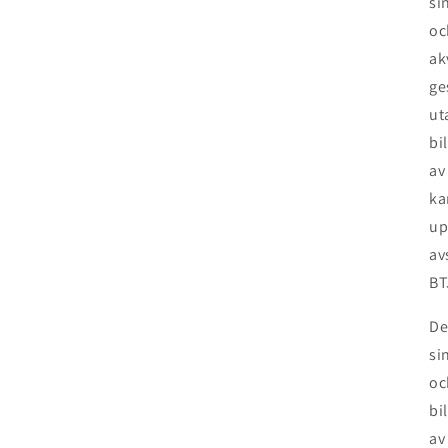
si
oc
ak
ge
ut
bi
av
ka
up
av
BT
De
si
oc
bi
av