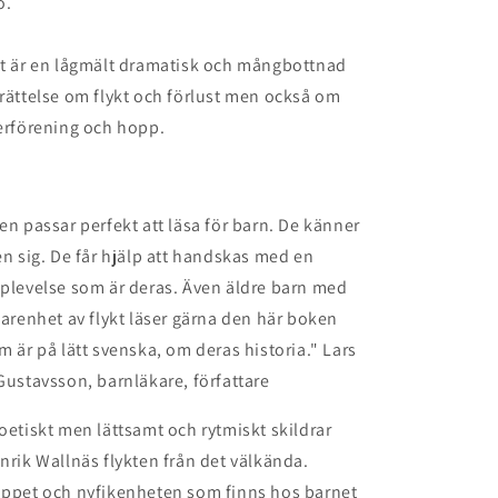
o.
t är en lågmält dramatisk och mångbottnad
rättelse om flykt och förlust men också om
erförening och hopp.
en passar perfekt att läsa för barn. De känner
en sig. De får hjälp att handskas med en
plevelse som är deras. Även äldre barn med
farenhet av flykt läser gärna den här boken
m är på lätt svenska, om deras historia." Lars
Gustavsson, barnläkare, författare
oetiskt men lättsamt och rytmiskt skildrar
nrik Wallnäs flykten från det välkända.
ppet och nyfikenheten som finns hos barnet