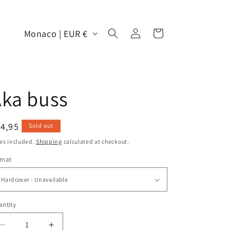
Log
C
Cart
Monaco | EUR €
in
o
u
n
ka buss
t
r
y
egular
4,95
Sold out
/
ice
es included.
Shipping
calculated at checkout.
r
rmat
e
g
i
ntity
o
Decrease
Increase