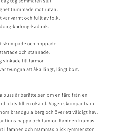
 dag tog sommaren slut.
gnet trummade mot rutan.
t var varmt och fullt av folk.
dong-kadong-kadunk.
t skumpade och hoppade.
 startade och stannade.
g vinkade till farmor.
 var tvungna att åka långt, långt bort.
a buss är berättelsen om en färd från en
nd plats till en okänd. Vägen skumpar fram
nom brandgula berg och över ett väldigt hav.
ar finns pappa och farmor. Kaninen kramas
rt i famnen och mammas blick rymmer stor