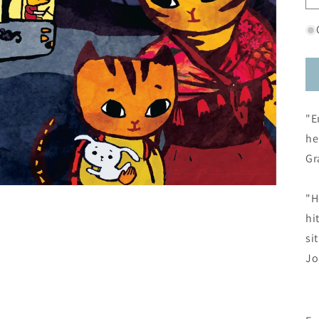
"E
he
Gr
"H
hi
si
Jo