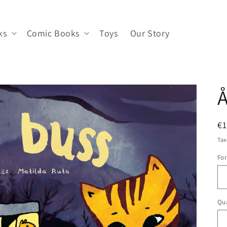
ks
Comic Books
Toys
Our Story
Å
R
€1
pr
Tax
Fo
Qua