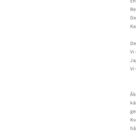
En
Re
De
Ka
De
Vi
Ja
Vi
Åk
kä
ge
Kv
hå