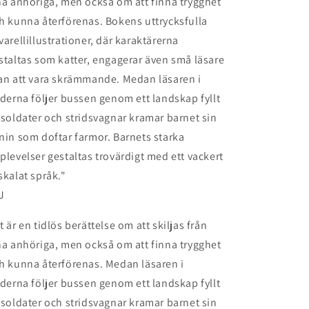
na anhöriga, men också om att finna trygghet
h kunna återförenas. Bokens uttrycksfulla
varellillustrationer, där karaktärerna
staltas som katter, engagerar även små läsare
an att vara skrämmande. Medan läsaren i
lderna följer bussen genom ett landskap fyllt
 soldater och stridsvagnar kramar barnet sin
nin som doftar farmor. Barnets starka
plevelser gestaltas trovärdigt med ett vackert
skalat språk."
J
t är en tidlös berättelse om att skiljas från
na anhöriga, men också om att finna trygghet
h kunna återförenas. Medan läsaren i
lderna följer bussen genom ett landskap fyllt
 soldater och stridsvagnar kramar barnet sin