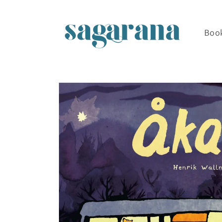
Skip to
content
Boo
Skip to
product
information