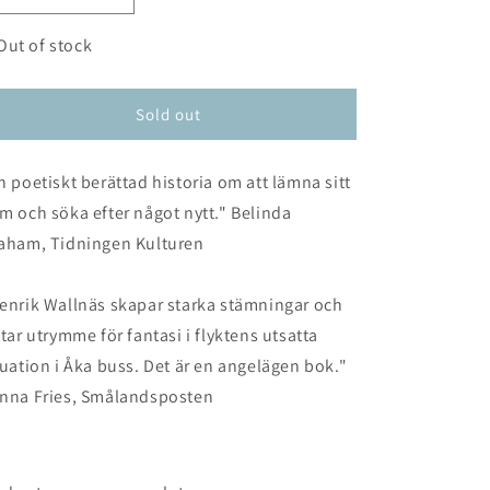
n
quantity
quantity
for
for
Out of stock
Åka
Åka
buss
buss
Sold out
n poetiskt berättad historia om att lämna sitt
m och söka efter något nytt." Belinda
aham, Tidningen Kulturen
enrik Wallnäs skapar starka stämningar och
ttar utrymme för fantasi i flyktens utsatta
tuation i Åka buss. Det är en angelägen bok."
nna Fries, Smålandsposten