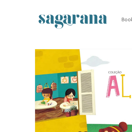
Skip to
content
Boo
Skip to
product
information