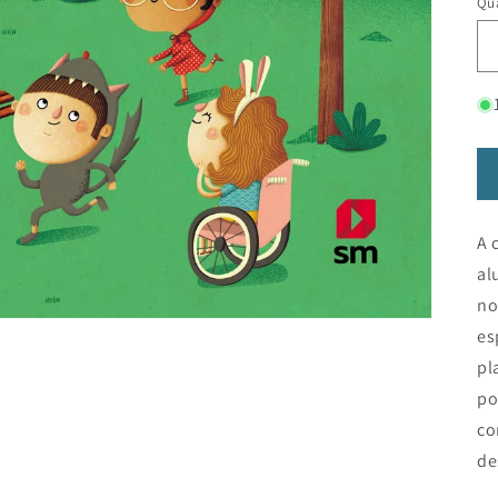
Qua
A 
al
no
es
pl
po
co
de