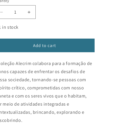
ntity
n
Decrease
Increase
quantity
quantity
for
for
1 in stock
Alecrim
Alecrim
-
-
Educação
Educação
Add to cart
Infantil
Infantil
1
1
coleção Alecrim colabora para a formação de
unos capazes de enfrentar os desafios de
ssa sociedade, tornando-se pessoas com
pírito crítico, comprometidas com nosso
aneta e com os seres vivos que o habitam,
r meio de atividades integradas e
ntextualizadas, brincando, explorando e
scobrindo.