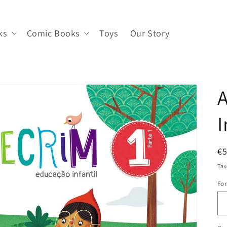
ks
Comic Books
Toys
Our Story
A
I
R
€5
pr
Tax
Fo