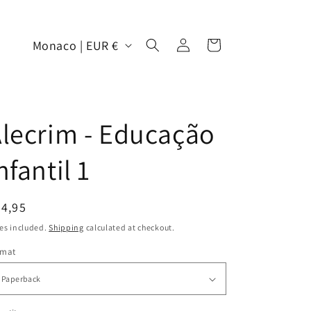
Log
C
Cart
Monaco | EUR €
in
o
u
n
lecrim - Educação
t
r
nfantil 1
y
/
egular
4,95
r
ice
es included.
Shipping
calculated at checkout.
e
rmat
g
i
o