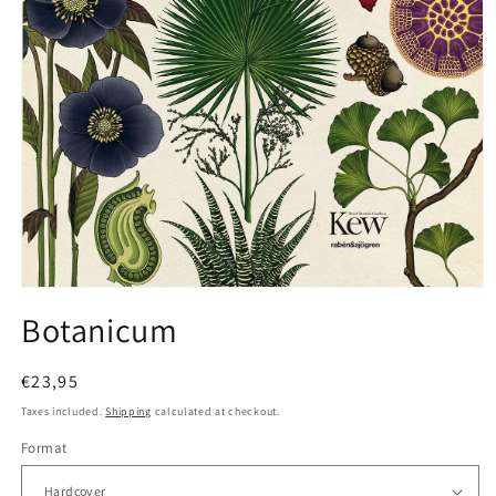
Open
media
Botanicum
1
in
modal
Regular
€23,95
price
Taxes included.
Shipping
calculated at checkout.
Format