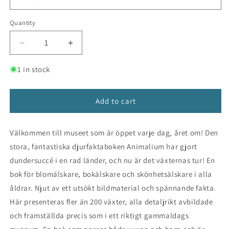
Quantity
Decrease
Increase
quantity
quantity
for
for
1 in stock
Botanicum
Botanicum
Add to cart
Välkommen till museet som är öppet varje dag, året om! Den
stora, fantastiska djurfaktaboken Animalium har gjort
dundersuccé i en rad länder, och nu är det växternas tur! En
bok för blomälskare, bokälskare och skönhetsälskare i alla
åldrar. Njut av ett utsökt bildmaterial och spännande fakta.
Här presenteras fler än 200 växter, alla detaljrikt avbildade
och framställda precis som i ett riktigt gammaldags