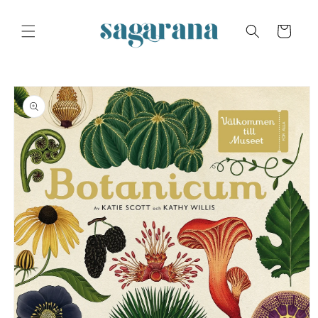
Skip to
content
Cart
Skip to
product
information