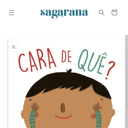
Skip to
content
Cart
Skip to
product
information