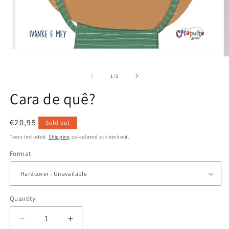
Open
media
O
1
m
in
2
of
1
/
2
modal
in
m
Cara de quê?
Regular
€20,95
Sold out
price
Taxes included.
Shipping
calculated at checkout.
Format
Quantity
Decrease
Increase