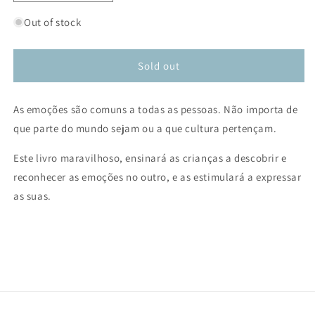
quantity
quantity
for
for
Out of stock
Cara
Cara
de
de
quê?
quê?
Sold out
As emoções são comuns a todas as pessoas. Não importa de
que parte do mundo sejam ou a que cultura pertençam.
Este livro maravilhoso, ensinará as crianças a descobrir e
reconhecer as emoções no outro, e as estimulará a expressar
as suas.