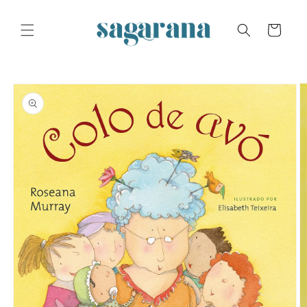
Skip to
content
Cart
Skip to
product
information