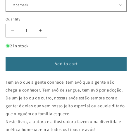
Quantity
Decrease
Increase
quantity
quantity
for
for
2 in stock
Colo
Colo
de
de
Avó
Avó
Add to cart
Tem avó que a gente conhece, tem avó que a gente não
chega a conhecer. Tem avó de sangue, tem avó por adoção.
De um jeito ou de outro, nossas avós estão sempre com a
gente: é delas que vem nosso jeito especial ou aquele ditado
que ninguém da família esquece.
Neste livro, a autora e a ilustradora fazem uma divertida e
poética homenagem a todos os tipos de avós!