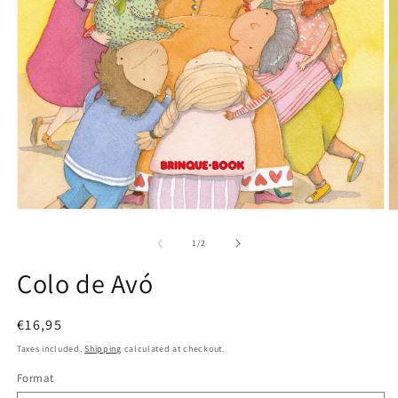
Open
O
media
m
1
2
of
1
/
2
in
in
modal
m
Colo de Avó
Regular
€16,95
price
Taxes included.
Shipping
calculated at checkout.
Format