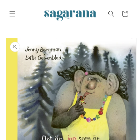
Skip to
content
Cart
Skip to
product
information