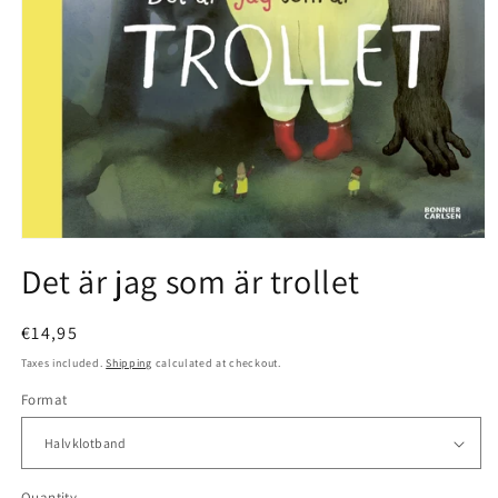
Open
media
Det är jag som är trollet
1
in
modal
Regular
€14,95
price
Taxes included.
Shipping
calculated at checkout.
Format
Quantity