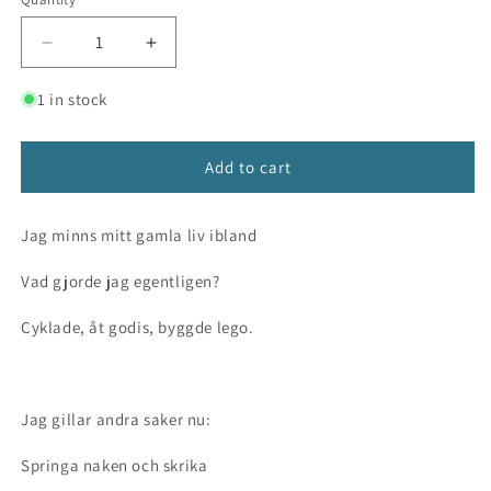
Decrease
Increase
quantity
quantity
for
for
1 in stock
Det
Det
är
är
jag
jag
Add to cart
som
som
är
är
Jag minns mitt gamla liv ibland
trollet
trollet
Vad gjorde jag egentligen?
Cyklade, åt godis, byggde lego.
Jag gillar andra saker nu:
Springa naken och skrika