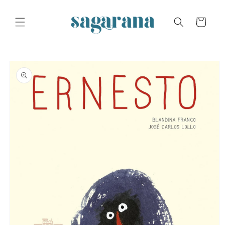
Skip to
content
Cart
Skip to
product
information