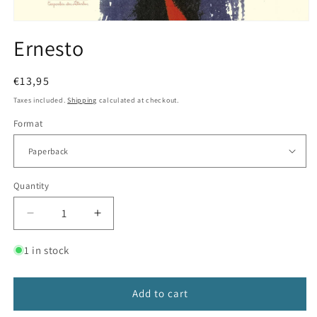
Open
media
Ernesto
1
in
modal
Regular
€13,95
price
Taxes included.
Shipping
calculated at checkout.
Format
Quantity
Decrease
Increase
quantity
quantity
for
for
1 in stock
Ernesto
Ernesto
Add to cart