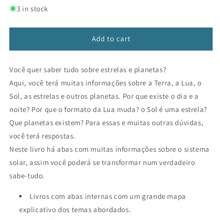
for
for
3 in stock
Estrelas
Estrelas
e
e
planetas
planetas
Add to cart
Você quer saber tudo sobre estrelas e planetas?
Aqui, você terá muitas informações sobre a Terra, a Lua, o
Sol, as estrelas e outros planetas. Por que existe o dia e a
noite? Por que o formato da Lua muda? o Sol é uma estrela?
Que planetas existem? Para essas e muitas outras dúvidas,
você terá respostas.
Neste livro há abas com muitas informações sobre o sistema
solar, assim você poderá se transformar num verdadeiro
sabe-tudo.
Livros com abas internas com um grande mapa
explicativo dos temas abordados.