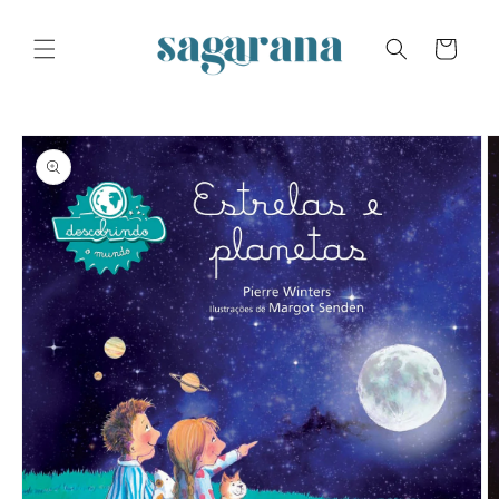
Skip to
content
Cart
Skip to
product
information