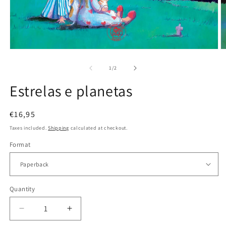
O
Open
m
media
2
1
of
1
/
2
in
in
m
modal
Estrelas e planetas
Regular
€16,95
price
Taxes included.
Shipping
calculated at checkout.
Format
Quantity
Decrease
Increase
quantity
quantity