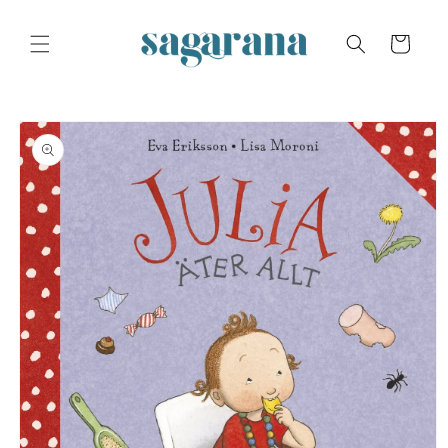
Skip to
content
Cart
Skip to
product
information