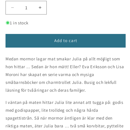
Decrease
Increase
quantity
quantity
for
for
1 in stock
Julia
Julia
äter
äter
allt
allt
Add to cart
Medan mormor lagar mat smakar Julia på allt möjligt som
hon hittar ... Sedan är hon mätt! Eller? Eva Eriksson och Lisa
Moroni har skapat en serie varma och mysiga
småbarnsböcker om charmtrollet Julia. Busig och lekfull
läsning för tvååringar och deras familjer.
I väntan på maten hittar Julia lite annat att tugga på: godis
med godispapper, lite trolldeg och några hårda
spagettistrån. Så när mormor äntligen är klar med den
riktiga maten, äter Julia bara … två små korvbitar, pyttelite