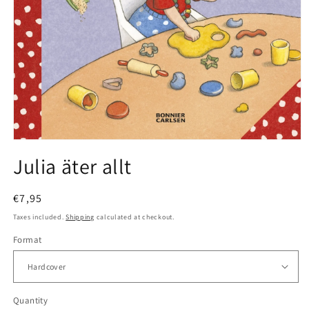
Open
media
Julia äter allt
1
in
modal
Regular
€7,95
price
Taxes included.
Shipping
calculated at checkout.
Format
Quantity