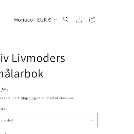
Log
C
Cart
Monaco | EUR €
in
o
u
n
iv Livmoders
t
r
målarbok
y
/
egular
,95
r
ice
es included.
Shipping
calculated at checkout.
e
rmat
g
i
o