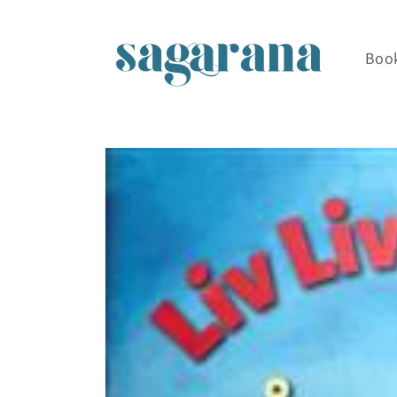
Skip to
content
Boo
Skip to
product
information