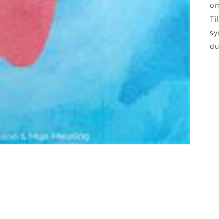
om
Ti
sy
du