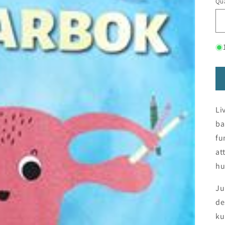
Qua
Li
ba
fu
at
hu
Ju
de
ku