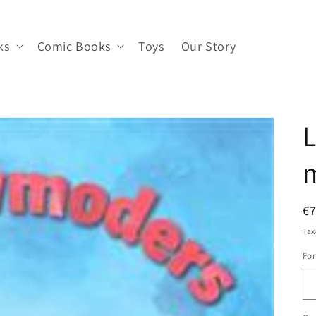
ks
Comic Books
Toys
Our Story
L
R
€7
pr
Tax
Fo