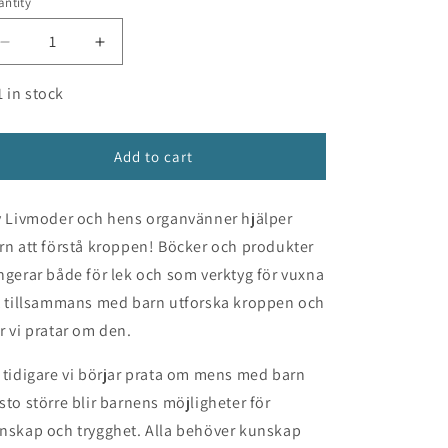
ntity
n
Decrease
Increase
quantity
quantity
for
for
1 in stock
Liv
Liv
Livmoders
Livmoders
målarbok
målarbok
Add to cart
v Livmoder och hens organvänner hjälper
rn att förstå kroppen! Böcker och produkter
ngerar både för lek och som verktyg för vuxna
t tillsammans med barn utforska kroppen och
r vi pratar om den.
 tidigare vi börjar prata om mens med barn
sto större blir barnens möjligheter för
nskap och trygghet. Alla behöver kunskap