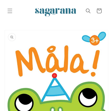
Skip to
content
Cart
Skip to
product
information