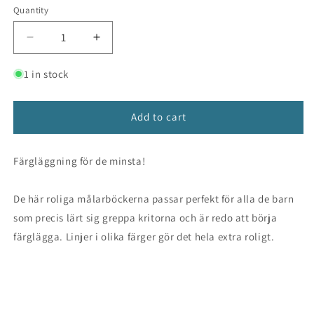
Quantity
Decrease
Increase
quantity
quantity
for
for
1 in stock
Måla!
Måla!
(3+)
(3+)
Add to cart
Färgläggning för de minsta!
De här roliga målarböckerna passar perfekt för alla de barn
som precis lärt sig greppa kritorna och är redo att börja
färglägga. Linjer i olika färger gör det hela extra roligt.