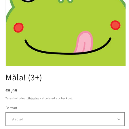
Open
media
Måla! (3+)
1
in
modal
Regular
€5,95
price
Taxes included.
Shipping
calculated at checkout.
Format