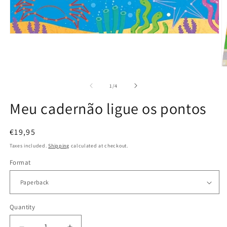
Open
media
1
in
modal
O
m
2
of
1
/
4
in
m
Meu cadernão ligue os pontos
Regular
€19,95
price
Taxes included.
Shipping
calculated at checkout.
Format
Quantity