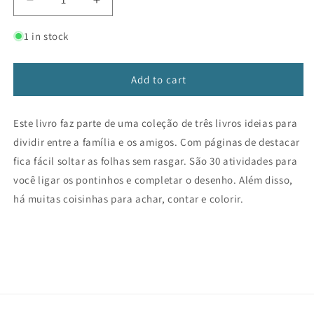
Decrease
Increase
quantity
quantity
for
for
1 in stock
Meu
Meu
cadernão
cadernão
ligue
ligue
Add to cart
os
os
pontos
pontos
Este livro faz parte de uma coleção de três livros ideias para
dividir entre a família e os amigos. Com páginas de destacar
fica fácil soltar as folhas sem rasgar. São 30 atividades para
você ligar os pontinhos e completar o desenho. Além disso,
há muitas coisinhas para achar, contar e colorir.