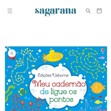
Skip to
content
Cart
Skip to
product
information