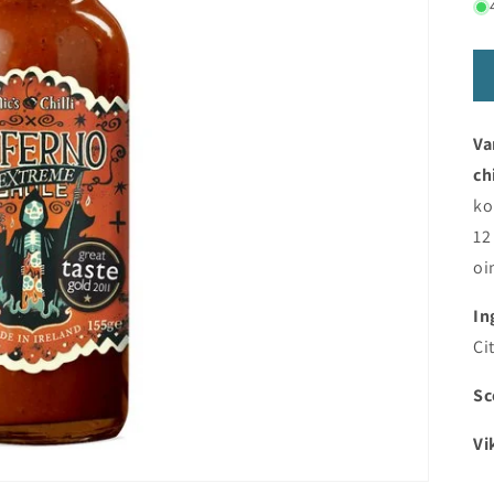
Va
ch
ko
12
oi
In
Ci
Sc
Vi