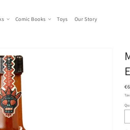
ks
Comic Books
Toys
Our Story
M
R
€6
pr
Tax
Qua