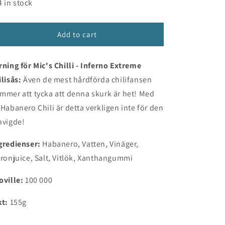
for
for
4 in stock
n
Mic&#39;s
Mic&#39;s
Chilli
Chilli
-
-
Add to cart
Inferno
Inferno
Extreme
Extreme
rning för Mic's Chilli - Inferno Extreme
ilisås:
Även de mest hårdförda chilifansen
mmer att tycka att denna skurk är het! Med
 Habanero Chili är detta verkligen inte för den
nvigde!
gredienser
:
Habanero, Vatten, Vinäger,
tronjuice, Salt, Vitlök, Xanthangummi
oville:
100
000
kt:
155g