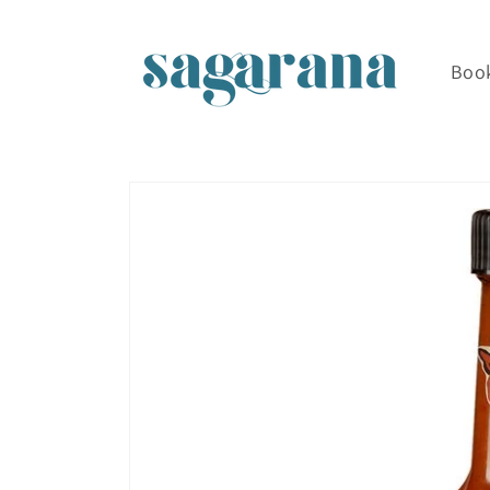
Skip to
content
Boo
Skip to
product
information