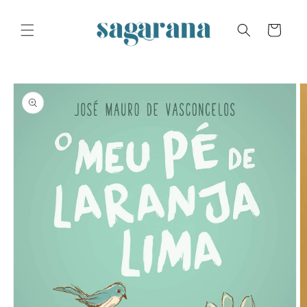
Skip to
content
Cart
Skip to
product
information