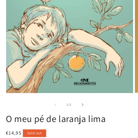
O
Open
m
media
2
1
of
1
/
2
in
in
m
modal
O meu pé de laranja lima
Regular
€14,95
Sold out