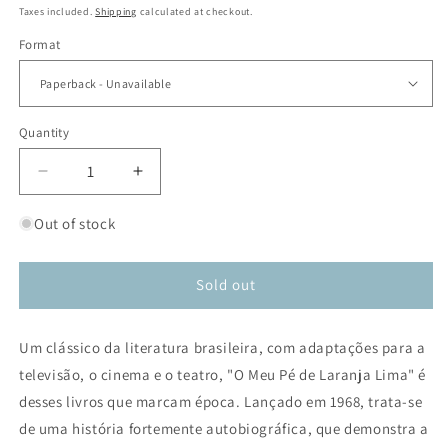
price
Taxes included.
Shipping
calculated at checkout.
Format
Quantity
Decrease
Increase
quantity
quantity
for
for
Out of stock
O
O
meu
meu
pé
pé
Sold out
de
de
laranja
laranja
Um clássico da literatura brasileira, com adaptações para a
lima
lima
televisão, o cinema e o teatro, "O Meu Pé de Laranja Lima" é
desses livros que marcam época. Lançado em 1968, trata-se
de uma história fortemente autobiográfica, que demonstra a