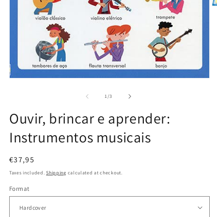
O
m
2
in
m
Open
media
1
of
1
/
3
in
modal
Ouvir, brincar e aprender:
Instrumentos musicais
Regular
€37,95
price
Taxes included.
Shipping
calculated at checkout.
Format