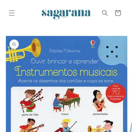
Skip to
content
Cart
Skip to
product
information