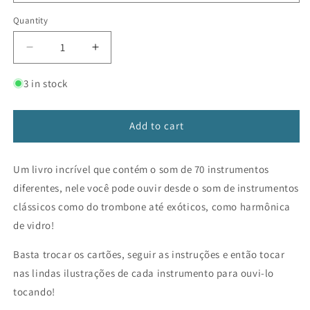
Quantity
Decrease
Increase
quantity
quantity
for
for
3 in stock
Ouvir,
Ouvir,
brincar
brincar
e
e
Add to cart
aprender:
aprender:
Instrumentos
Instrumentos
Um livro incrível que contém o som de 70 instrumentos
musicais
musicais
diferentes, nele você pode ouvir desde o som de instrumentos
clássicos como do trombone até exóticos, como harmônica
de vidro!
Basta trocar os cartões, seguir as instruções e então tocar
nas lindas ilustrações de cada instrumento para ouvi-lo
tocando!