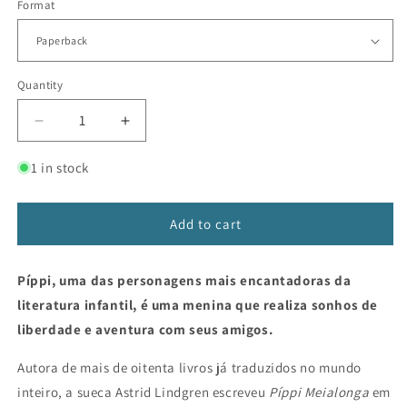
Format
Quantity
Decrease
Increase
quantity
quantity
for
for
1 in stock
Píppi
Píppi
Meialonga
Meialonga
(Edição
(Edição
Add to cart
revista
revista
e
e
Píppi, uma das personagens mais encantadoras da
atualizada)
atualizada)
literatura infantil, é uma menina que realiza sonhos de
liberdade e aventura com seus amigos.
Autora de mais de oitenta livros já traduzidos no mundo
inteiro, a sueca Astrid Lindgren escreveu
Píppi Meialonga
em