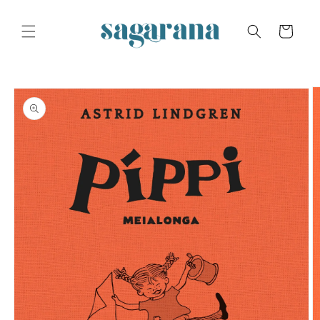
Skip to
content
Cart
Skip to
product
information