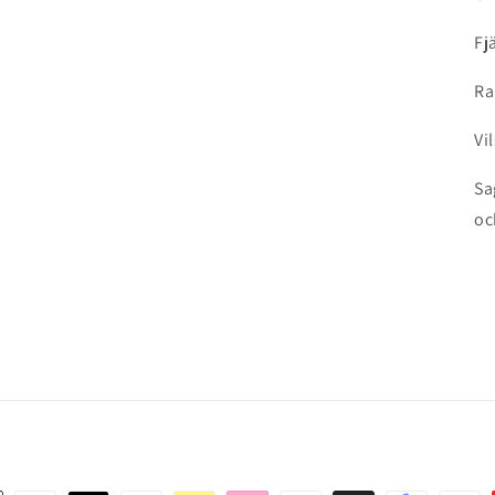
Fj
Ra
Vi
Sa
oc