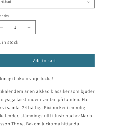
n
ntity
Decrease
Increase
quantity
quantity
for
for
1 in stock
Pixi
Pixi
adventskalender
adventskalender
–
–
Add to cart
Maria
Maria
Nilsson
Nilsson
kmagi bakom varje lucka!
Thore
Thore
xikalendern är en älskad klassiker som bjuder
 mysiga lässtunder i väntan på tomten. Här
r vi samlat 24 härliga Pixiböcker i en rolig
lkalender, stämningsfullt illustrerad av Maria
lsson Thore. Bakom luckorna hittar du