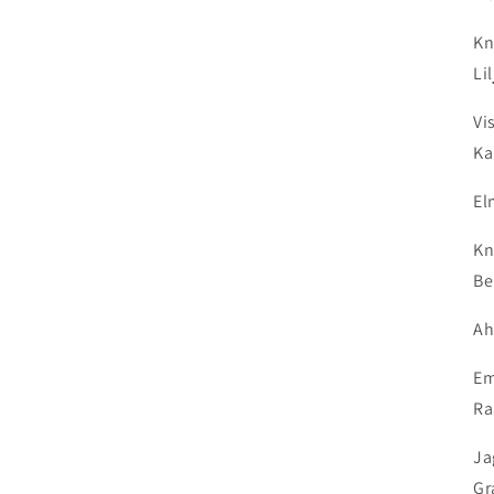
Kn
Li
Vi
Ka
El
Kn
Be
Ah
Em
Ra
Ja
Gr