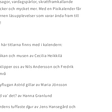
lsagor, vardagspärlor, skrattframkallande
cker och mycket mer. Med en Pixikalender får
rnen läsupplevelser som varar ända fram till
!
 här titlarna finns med i kalendern:
åkan och musen av Cecilia Heikkilä
 klipper oss av Nils Andersson och Fredrik
mrå
yflugan Astrid gillar av Maria Jönsson
d va' det? av Hanna Granlund
rdens tuffaste djur av Jens Hansegård och