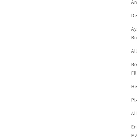
An
De
Ay
Bu
Al
Bo
Fi
He
Pi
Al
En
Ma