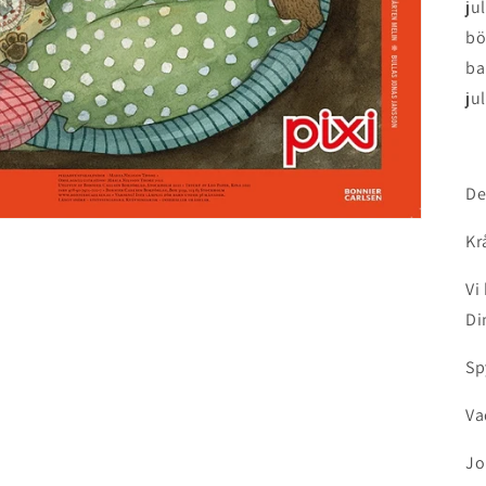
ju
bö
ba
jul
De
Kr
Vi
Di
Sp
Va
Jo