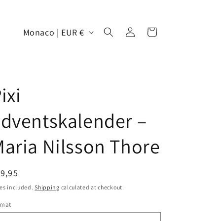
Log
C
Cart
Monaco | EUR €
in
o
u
n
ixi
t
r
dventskalender –
y
/
aria Nilsson Thore
r
e
egular
9,95
g
ice
es included.
Shipping
calculated at checkout.
i
rmat
o