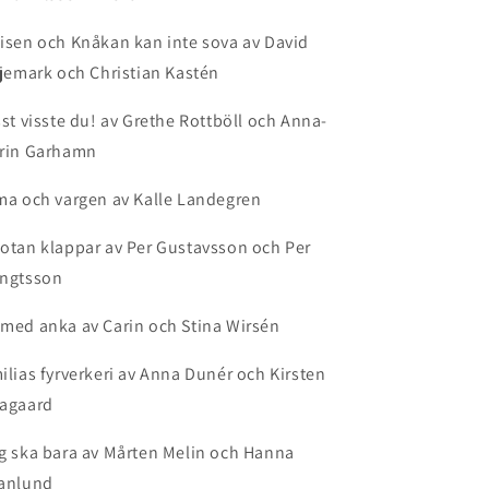
isen och Knåkan kan inte sova av David
ljemark och Christian Kastén
sst visste du! av Grethe Rottböll och Anna-
rin Garhamn
ma och vargen av Kalle Landegren
otan klappar av Per Gustavsson och Per
ngtsson
med anka av Carin och Stina Wirsén
ilias fyrverkeri av Anna Dunér och Kirsten
agaard
g ska bara av Mårten Melin och Hanna
anlund