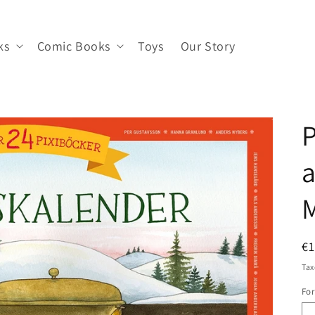
ks
Comic Books
Toys
Our Story
P
a
M
R
€1
pr
Tax
Fo