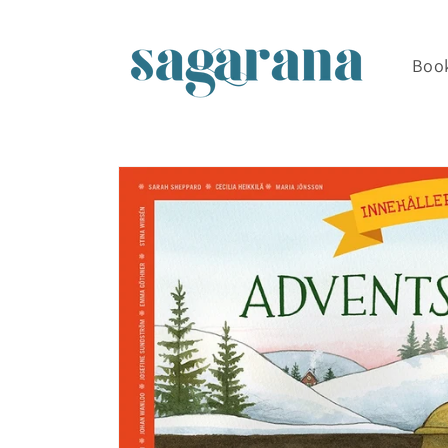
Skip to
content
Boo
Skip to
product
information