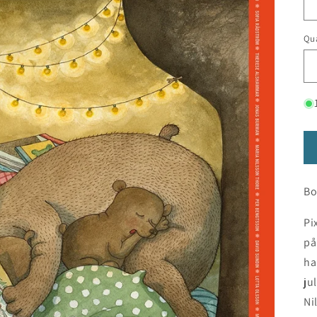
Qua
Bo
Pi
på
ha
ju
Ni