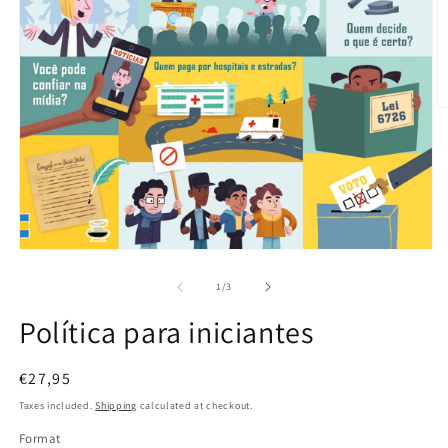
O
m
2
in
m
Open
media
1
of
1
/
3
in
modal
Política para iniciantes
Regular
€27,95
price
Taxes included.
Shipping
calculated at checkout.
Format