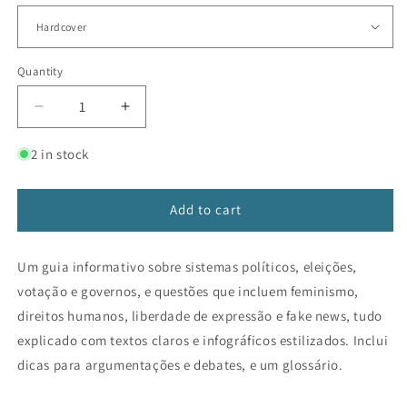
Quantity
Decrease
Increase
quantity
quantity
for
for
2 in stock
Política
Política
para
para
iniciantes
iniciantes
Add to cart
Um guia informativo sobre sistemas políticos, eleições,
votação e governos, e questões que incluem feminismo,
direitos humanos, liberdade de expressão e fake news, tudo
explicado com textos claros e infográficos estilizados. Inclui
dicas para argumentações e debates, e um glossário.