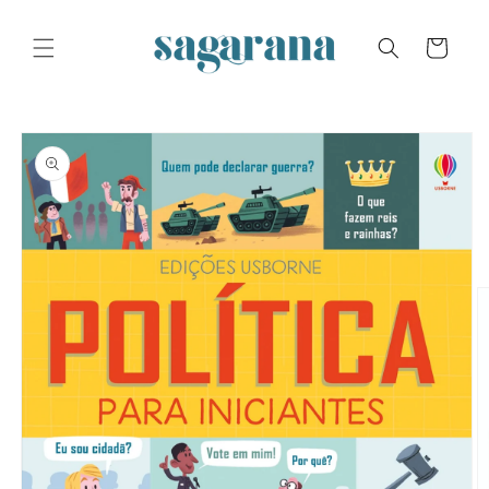
Skip to
content
Cart
Skip to
product
information