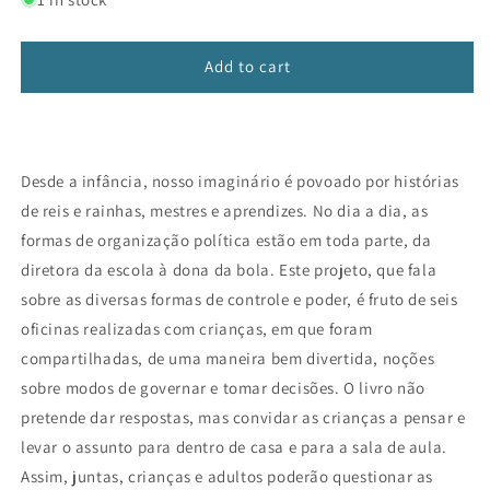
Quem
Quem
manda
manda
aqui?
aqui?
Add to cart
Um
Um
livro
livro
sobre
sobre
política
política
Desde a infância, nosso imaginário é povoado por histórias
para
para
crianças
crianças
de reis e rainhas, mestres e aprendizes. No dia a dia, as
formas de organização política estão em toda parte, da
diretora da escola à dona da bola. Este projeto, que fala
sobre as diversas formas de controle e poder, é fruto de seis
oficinas realizadas com crianças, em que foram
compartilhadas, de uma maneira bem divertida, noções
sobre modos de governar e tomar decisões. O livro não
pretende dar respostas, mas convidar as crianças a pensar e
levar o assunto para dentro de casa e para a sala de aula.
Assim, juntas, crianças e adultos poderão questionar as