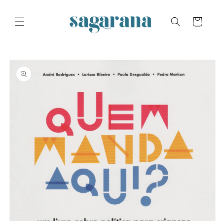
Skip to
content
Cart
Skip to
product
information