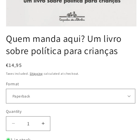
Open
media
Quem manda aqui? Um livro
1
in
sobre política para crianças
modal
Regular
€14,95
price
Taxes included.
Shipping
calculated at checkout.
Format
Quantity
Decrease
Increase
quantity
quantity
for
for
1 in stock