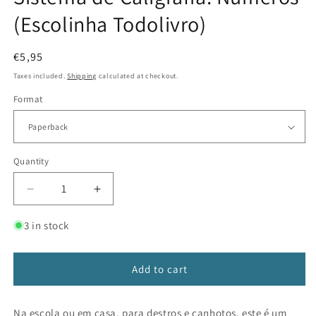
in
(Escolinha Todolivro)
modal
Regular
€5,95
price
Taxes included.
Shipping
calculated at checkout.
Format
Quantity
Decrease
Increase
quantity
quantity
for
for
3 in stock
Sistema
Sistema
de
de
Caligrafia:
Caligrafia:
Add to cart
Números
Números
(Escolinha
(Escolinha
Na escola ou em casa, para destros e canhotos, este é um
Todolivro)
Todolivro)