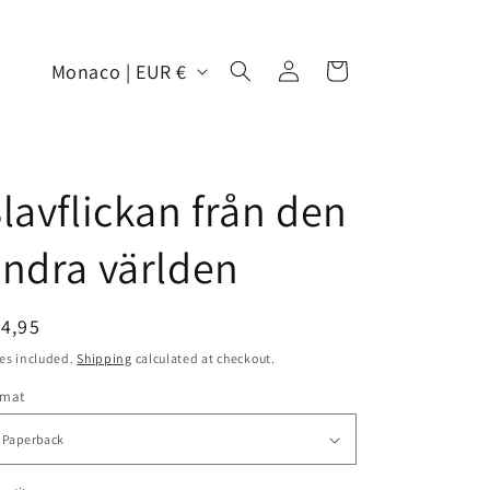
Log
C
Cart
Monaco | EUR €
in
o
u
n
lavflickan från den
t
r
ndra världen
y
/
egular
4,95
r
ice
es included.
Shipping
calculated at checkout.
e
rmat
g
i
o