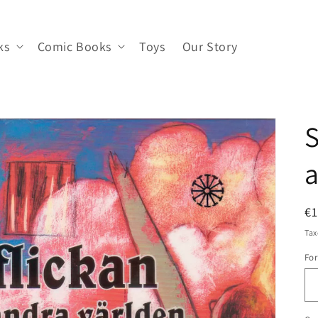
ks
Comic Books
Toys
Our Story
S
a
R
€1
pr
Tax
Fo