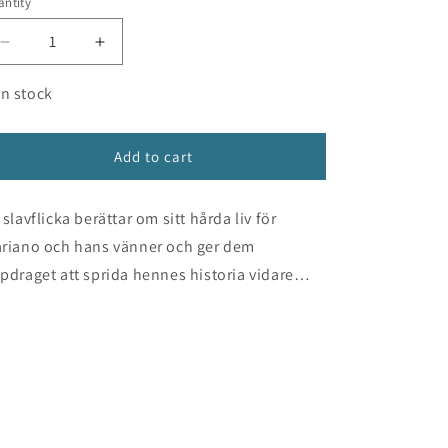
ntity
n
Decrease
Increase
quantity
quantity
for
for
In stock
Slavflickan
Slavflickan
från
från
den
den
Add to cart
andra
andra
världen
världen
 slavflicka berättar om sitt hårda liv för
riano och hans vänner och ger dem
pdraget att sprida hennes historia vidare…