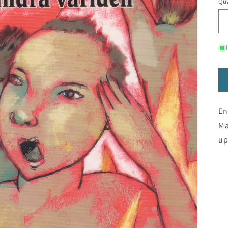
Qua
En
Ma
up