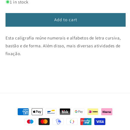
for
for
1 in stock
Super
Super
Caligrafia
Caligrafia
Add to cart
Esta caligrafia reúne numerais e alfabetos de letra cursiva,
bastão e de forma. Além disso, mais diversas atividades de
fixação.
Payment
methods