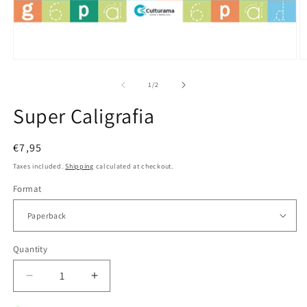
Open
O
media
m
1
2
of
1
/
2
in
in
modal
m
Super Caligrafia
Regular
€7,95
price
Taxes included.
Shipping
calculated at checkout.
Format
Quantity
Decrease
Increase
quantity
quantity