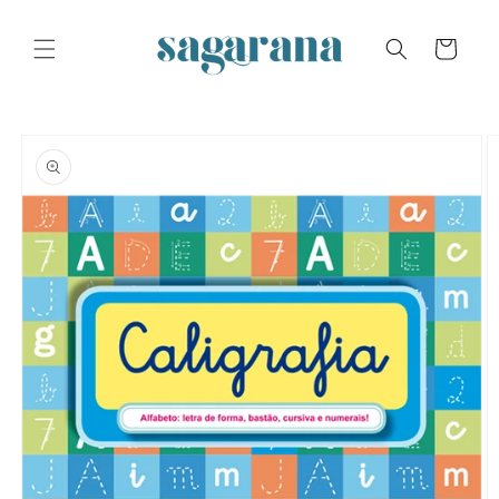
Skip to
content
Cart
Skip to
product
information