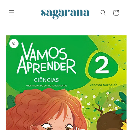
Skip to
content
Cart
Skip to
product
information