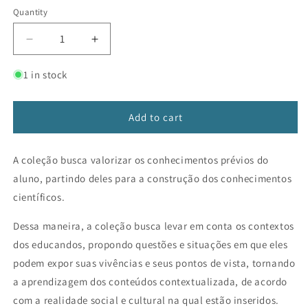
Quantity
Decrease
Increase
quantity
quantity
for
for
1 in stock
Vamos
Vamos
Aprender
Aprender
Ciências
Ciências
Add to cart
2
2
A coleção busca valorizar os conhecimentos prévios do
aluno, partindo deles para a construção dos conhecimentos
científicos.
Dessa maneira, a coleção busca levar em conta os contextos
dos educandos, propondo questões e situações em que eles
podem expor suas vivências e seus pontos de vista, tornando
a aprendizagem dos conteúdos contextualizada, de acordo
com a realidade social e cultural na qual estão inseridos.