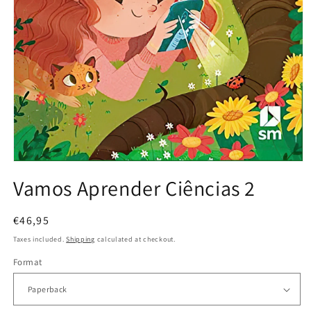
Open
media
Vamos Aprender Ciências 2
1
in
modal
Regular
€46,95
price
Taxes included.
Shipping
calculated at checkout.
Format