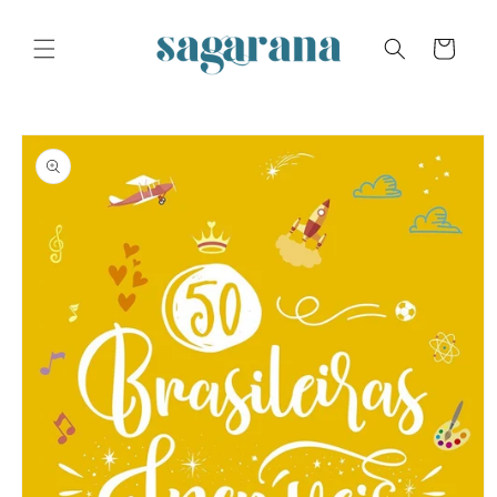
Skip to
content
Cart
Skip to
product
information