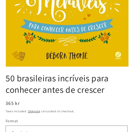
Open
media
50 brasileiras incríveis para
1
in
conhecer antes de crescer
modal
Regular
365 kr
price
Taxes included.
Shipping
calculated at checkout.
Format