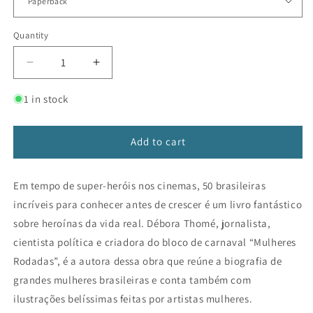
Quantity
Decrease
Increase
quantity
quantity
for
for
1 in stock
50
50
brasileiras
brasileiras
incríveis
incríveis
Add to cart
para
para
conhecer
conhecer
Em tempo de super-heróis nos cinemas, 50 brasileiras
antes
antes
de
de
incríveis para conhecer antes de crescer é um livro fantástico
crescer
crescer
sobre heroínas da vida real. Débora Thomé, jornalista,
cientista política e criadora do bloco de carnaval “Mulheres
Rodadas”, é a autora dessa obra que reúne a biografia de
grandes mulheres brasileiras e conta também com
ilustrações belíssimas feitas por artistas mulheres.