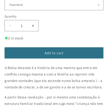
Quantity
Decrease
Increase
quantity
quantity
for
for
2 in stock
A
A
Bolsa
Bolsa
Amarela
Amarela
Add to cart
A Bolsa Amarela
é a história de uma menina que entra em
conflito consigo mesma e com a família ao reprimir três
grandes vontades (que ela esconde numa bolsa amarela ) – a
vontade de crescer, a de ser garoto e a de se tornar escritora.
A partir dessa revelação – por si mesma uma contestação à
estrutura familiar tradicional em cujo meio "criança não tem