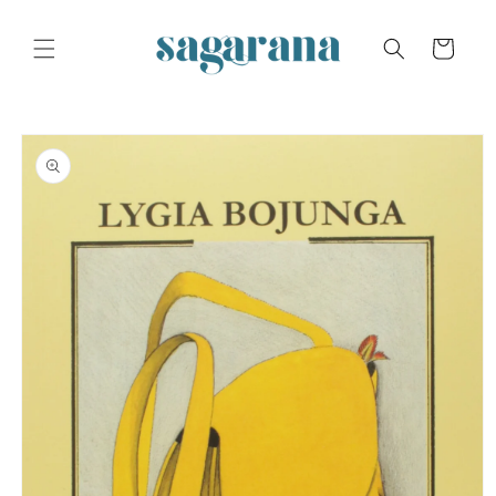
Skip to
content
Cart
Skip to
product
information