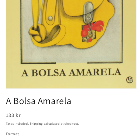
Open
media
A Bolsa Amarela
1
in
modal
Regular
183 kr
price
Taxes included.
Shipping
calculated at checkout.
Format