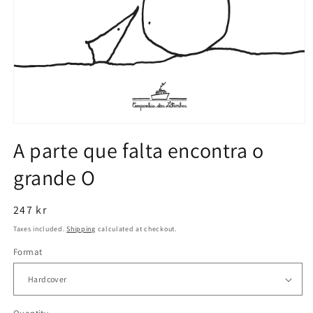
Open
media
A parte que falta encontra o
1
in
grande O
modal
Regular
247 kr
price
Taxes included.
Shipping
calculated at checkout.
Format