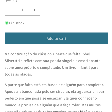
Quantity
Decrease
Increase
quantity
quantity
for
for
1 in stock
A
A
parte
parte
que
que
Add to cart
falta
falta
encontra
encontra
Na continuação do clássico A parte que falta, Shel
o
o
grande
grande
Silverstein reflete com sua poesia singela e emocionante
O
O
sobre amorpróprio e completude. Um livro infantil para
todas as idades.
A parte que falta está em busca de alguém para completar.
Após ser abandonada pelo ser circular, ela aguarda um par
perfeito em que possa se encaixar. Ela quer conhecer o
mundo, e precisa de alguém que a faça rolar. Mas muitos
seres não sabem nada sobre encaixe, outros já têm partes