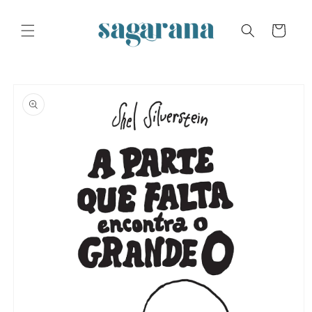
Skip to
content
Cart
Skip to
product
information