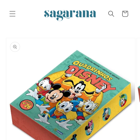
Skip to
content
Cart
Skip to
product
information