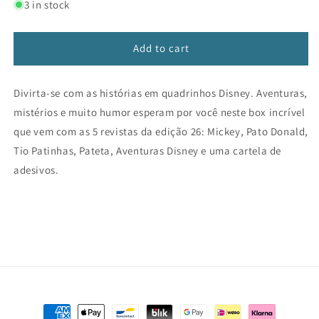
for
for
3 in stock
Box
Box
HQ
HQ
Disney
Disney
Add to cart
Ed.
Ed.
26
26
Divirta-se com as histórias em quadrinhos Disney. Aventuras,
mistérios e muito humor esperam por você neste box incrível
que vem com as 5 revistas da edição 26: Mickey, Pato Donald,
Tio Patinhas, Pateta, Aventuras Disney e uma cartela de
adesivos.
Payment