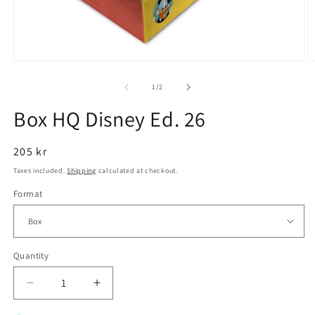
Open
O
media
m
1
2
of
1
/
2
in
in
modal
m
Box HQ Disney Ed. 26
Regular
205 kr
price
Taxes included.
Shipping
calculated at checkout.
Format
Quantity
Decrease
Increase
quantity
quantity