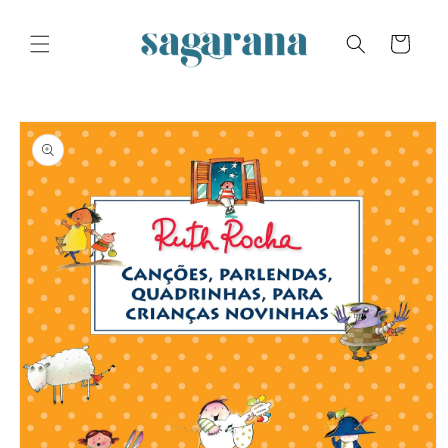
Skip to
content
Cart
Skip to
product
information