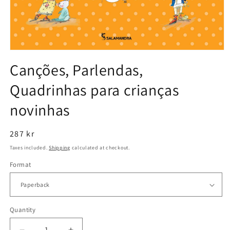
Open
media
Canções, Parlendas,
1
in
Quadrinhas para crianças
modal
novinhas
Regular
287 kr
price
Taxes included.
Shipping
calculated at checkout.
Format
Quantity