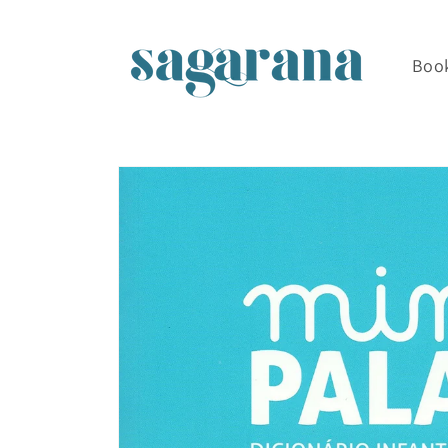
Skip to
content
Boo
Skip to
product
information