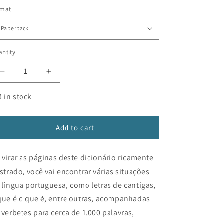
n
rmat
ntity
Decrease
Increase
quantity
quantity
for
for
3 in stock
Minhas
Minhas
palavras:
palavras:
Dicionário
Dicionário
Add to cart
infantil
infantil
da
da
 virar as páginas deste dicionário ricamente
língua
língua
portuguesa
portuguesa
ustrado, você vai encontrar várias situações
 língua portuguesa, como letras de cantigas,
que é o que é, entre outras, acompanhadas
 verbetes para cerca de 1.000 palavras,