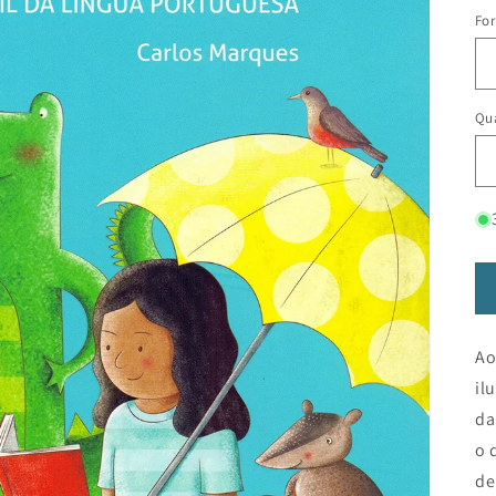
Fo
Qua
Ao
il
da
o 
de