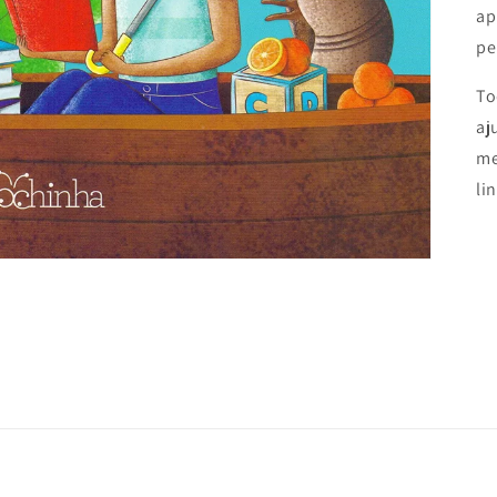
ap
pe
To
aj
me
li