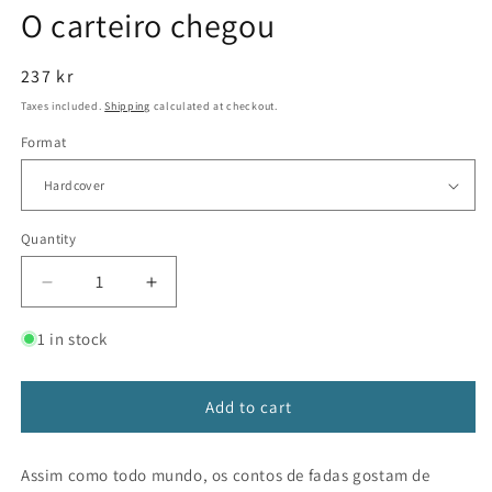
media
O carteiro chegou
1
in
modal
Regular
237 kr
price
Taxes included.
Shipping
calculated at checkout.
Format
Quantity
Decrease
Increase
quantity
quantity
for
for
1 in stock
O
O
carteiro
carteiro
chegou
chegou
Add to cart
Assim como todo mundo, os contos de fadas gostam de