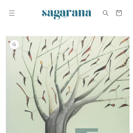
Skip to
content
Cart
Skip to
product
information