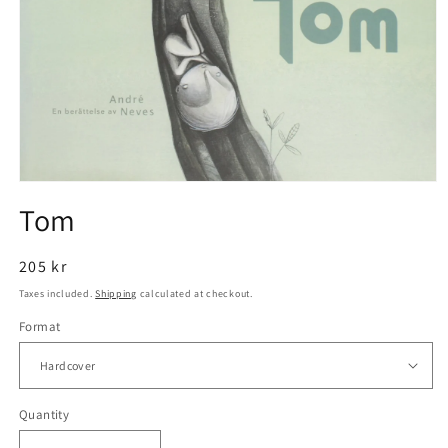
Open
media
Tom
1
in
modal
Regular
205 kr
price
Taxes included.
Shipping
calculated at checkout.
Format
Quantity