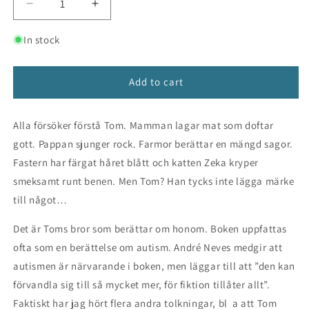
Decrease
Increase
quantity
quantity
for
for
In stock
Tom
Tom
Add to cart
Alla försöker förstå Tom. Mamman lagar mat som doftar
gott. Pappan sjunger rock. Farmor berättar en mängd sagor.
Fastern har färgat håret blått och katten Zeka kryper
smeksamt runt benen. Men Tom? Han tycks inte lägga märke
till något…
Det är Toms bror som berättar om honom. Boken uppfattas
ofta som en berättelse om autism. André Neves medgir att
autismen är närvarande i boken, men läggar till att ”den kan
förvandla sig till så mycket mer, för fiktion tillåter allt”.
Faktiskt har jag hört flera andra tolkningar, bl a att Tom