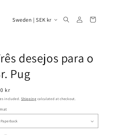
Log
C
Cart
Sweden | SEK kr
in
o
u
n
rês desejos para o
t
r
r. Pug
y
/
egular
0 kr
r
ice
es included.
Shipping
calculated at checkout.
e
rmat
g
i
o