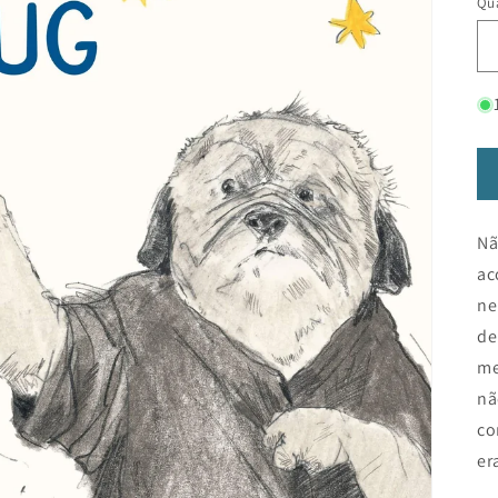
Qua
Nã
ac
ne
de
me
nã
co
er