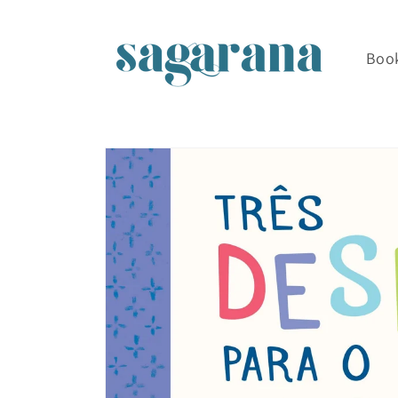
Skip to
content
Boo
Skip to
product
information