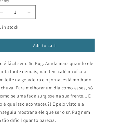
ntity
n
Decrease
Increase
quantity
quantity
for
for
1 in stock
Três
Três
desejos
desejos
para
para
Add to cart
o
o
Sr.
Sr.
o é fácil ser o Sr. Pug. Ainda mais quando ele
Pug
Pug
orda tarde demais, não tem café na xícara
m leite na geladeira e o jornal está molhado
 chuva. Para melhorar um dia como esses, só
smo se uma fada surgisse na sua frente... E
o é que isso aconteceu?! E pelo visto ela
nseguiu mostrar a ele que ser o sr. Pug nem
a tão difícil quanto parecia.