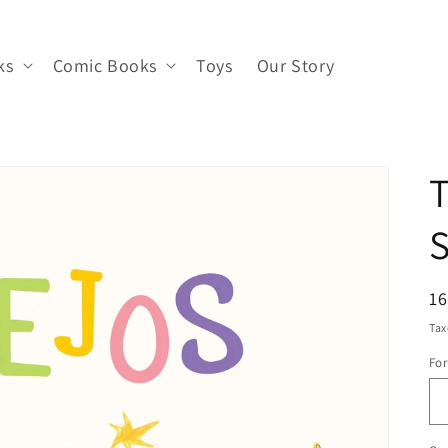
ks
Comic Books
Toys
Our Story
T
S
R
16
pr
Tax
Fo