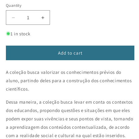
Quantity
Decrease
Increase
quantity
quantity
for
for
1 in stock
Vamos
Vamos
Aprender
Aprender
Ciências
Ciências
Add to cart
1
1
A coleção busca valorizar os conhecimentos prévios do
aluno, partindo deles para a construção dos conhecimentos
científicos.
Dessa maneira, a coleção busca levar em conta os contextos
dos educandos, propondo questões e situações em que eles
podem expor suas vivências e seus pontos de vista, tornando
a aprendizagem dos conteúdos contextualizada, de acordo
com a realidade social e cultural na qual estão inseridos.