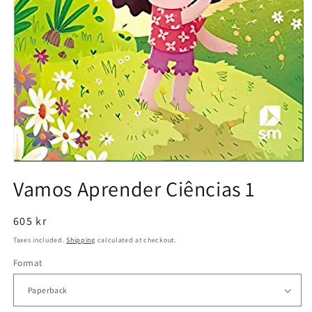
Open
media
Vamos Aprender Ciências 1
1
in
modal
Regular
605 kr
price
Taxes included.
Shipping
calculated at checkout.
Format