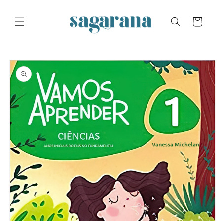
Skip to
content
Cart
Skip to
product
information