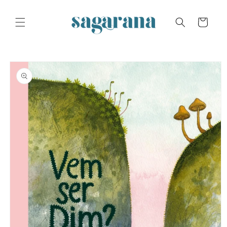
Skip to
content
Cart
Skip to
product
information