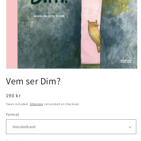
Open
media
Vem ser Dim?
1
in
modal
Regular
190 kr
price
Taxes included.
Shipping
calculated at checkout.
Format