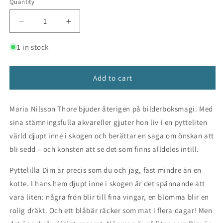
Quantity
Decrease
Increase
quantity
quantity
for
for
1 in stock
Vem
Vem
ser
ser
Dim?
Dim?
Add to cart
Maria Nilsson Thore bjuder återigen på bilderboksmagi. Med
sina stämningsfulla akvareller gjuter hon liv i en pytteliten
värld djupt inne i skogen och berättar en saga om önskan att
bli sedd – och konsten att se det som finns alldeles intill.
Pyttelilla Dim är precis som du och jag, fast mindre än en
kotte. I hans hem djupt inne i skogen är det spännande att
vara liten: några frön blir till fina vingar, en blomma blir en
rolig dräkt. Och ett blåbär räcker som mat i flera dagar! Men